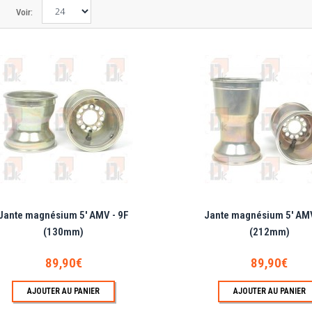
Voir:
nte aluminium 5' AMV - MINI (113mm - centrage CRG)
e aluminium AMV 5 pouces ajourée pour moyeux avant type CRG (55m de distance entre go
Jante magnésium 5' AMV - 9F
Jante magnésium 5' AMV
(130mm)
(212mm)
nte magnésium 5' AMV - 9F (130mm)
89,90€
89,90€
e magnésium AMV 5 pouces ajourée type 9F pour moyeux avant standard (40m de distance 
AJOUTER AU PANIER
AJOUTER AU PANIER