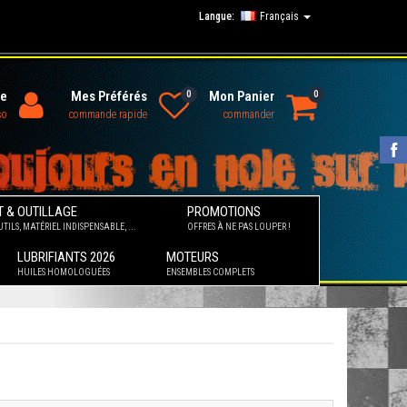
Langue:
Français
e
Mes Préférés
0
Mon Panier
0
so
commande rapide
commander
 & OUTILLAGE
PROMOTIONS
TILS, MATÉRIEL INDISPENSABLE, ...
OFFRES À NE PAS LOUPER !
LUBRIFIANTS 2026
MOTEURS
HUILES HOMOLOGUÉES
ENSEMBLES COMPLETS