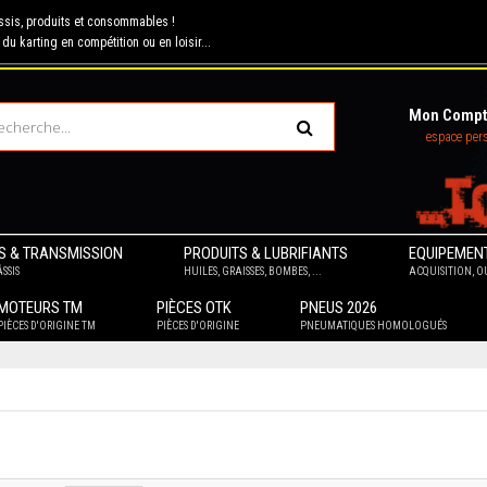
assis, produits et consommables !
 du karting en compétition ou en loisir...
Mon Compt
espace per
S & TRANSMISSION
PRODUITS & LUBRIFIANTS
EQUIPEMENT
SSIS
HUILES, GRAISSES, BOMBES, ...
ACQUISITION, OU
MOTEURS TM
PIÈCES OTK
PNEUS 2026
PIÈCES D'ORIGINE TM
PIÈCES D'ORIGINE
PNEUMATIQUES HOMOLOGUÉS