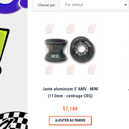
Classer par:
Ja
Jant
Jante aluminium 5' AMV - MINI
(113mm - centrage CRG)
Ja
57,16€
Jant
AJOUTER AU PANIER