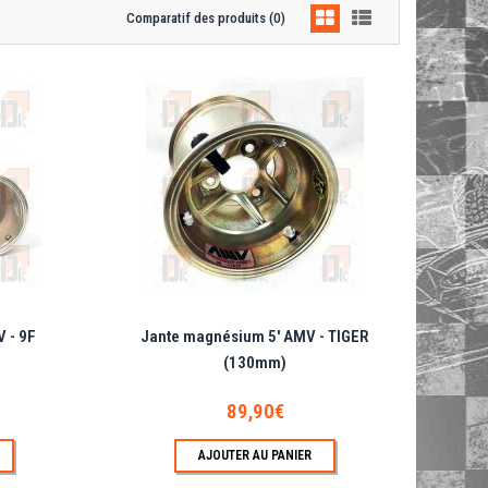
Comparatif des produits (0)
57,16€
ujons de ro..
AJOUTER AU PANIER
Ajouter aux articles préférés
Ajouter au comparatif
 - 9F
Jante magnésium 5' AMV - TIGER
(130mm)
89,90€
89,90€
entre goujo..
AJOUTER AU PANIER
AJOUTER AU PANIER