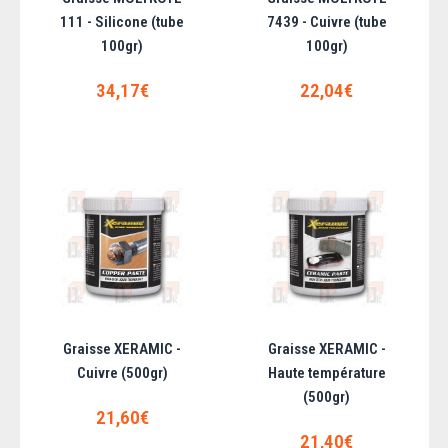
111 - Silicone (tube
7439 - Cuivre (tube
Graisse MOLYKOTE 111 - Silicone (tube
100gr)
100gr)
100gr)
34,17€
22,04€
Graisse de montage de joints type joints spi..
34,17€
AJOUTER AU PANIER
Ajouter aux articles préférés
Ajouter au comparatif
Graisse XERAMIC -
Graisse XERAMIC -
Cuivre (500gr)
Haute température
(500gr)
21,60€
21,40€