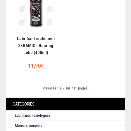
Lubrifiant roulement
XERAMIC - Bearing
Lube (400ml)
11,90€
Graisse XERAMIC - Cuivre (500gr)
Graisse à base de cuivre, résite à l'eau et aux températures élevées.
Visualise 1 à 7 sur 7 (1 pages)
Protère les éléments filetés d..
CATÉGORIES
21,60€
Lubrifiants homologués
AJOUTER AU PANIER
Moteurs complets