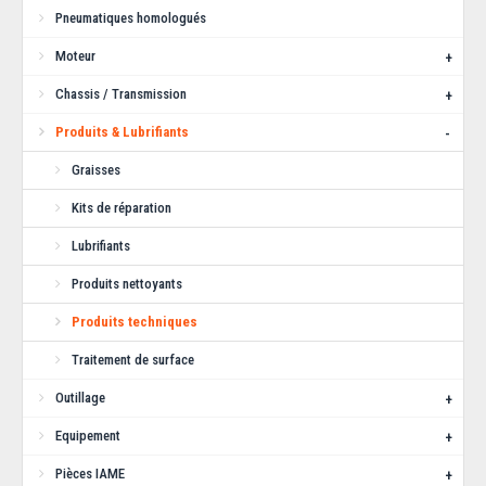
Pneumatiques homologués
Ajouter aux articles préférés
Ajouter au comparatif
Moteur
+
Chassis / Transmission
+
Produits & Lubrifiants
-
Graisses
Kits de réparation
Lubrifiants
Produits nettoyants
Produits techniques
Graisse XERAMIC - Haute température
Traitement de surface
(500gr)
Outillage
+
Equipement
+
Grainsse de montage à base de céramique spécialement adaptée pour les
applications susceptibles de m..
Pièces IAME
+