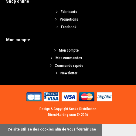
Graisse XERAMIC - Lithium (500gr)
Shop online
Fabricants
Graisse pour éléments tournants à forte charge...
Promotions
Facebook
20,25€
Mon compte
AJOUTER AU PANIER
Mon compte
Mes commandes
Ajouter aux articles préférés
Ajouter au comparatif
Commande rapide
Newsletter
Design & Copyright Sanka Distribution
Direct-karting.com © 2026
Ce site utilise des cookies afin de vous fournir une