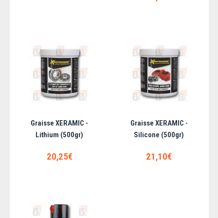
Graisse MOLYKOTE 7439 - Cuivre (tube
100gr)
Graisse de montage et de lubrification des éléments filetés. Produit semi-
synthètique à base de cuiv..
Graisse XERAMIC -
Graisse XERAMIC -
Lithium (500gr)
Silicone (500gr)
22,04€
20,25€
21,10€
AJOUTER AU PANIER
Ajouter aux articles préférés
Ajouter au comparatif