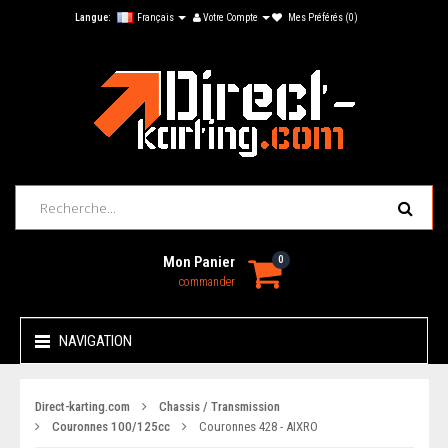
Langue:
Français
Votre Compte
Mes Préférés (0)
Mon Panier
0
commander
NAVIGATION
Direct-karting.com
Chassis / Transmission
Couronnes 100/125cc
Couronnes 428 - AIXRO