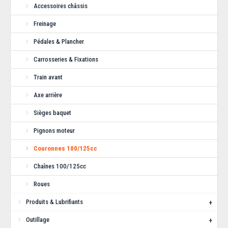
Accessoires châssis
Freinage
Pédales & Plancher
Carrosseries & Fixations
Train avant
Couronne 428 ELECTRA moteur AIXRO - 50
Axe arrière
dents (aluminium 7075 T6)
Sièges baquet
Produit spécifiquement élaboré pour moteur rotatif AIXRO. Couronne
haute résistance en aluminium 707..
Pignons moteur
Couronnes 100/125cc
34,54€
Chaînes 100/125cc
Roues
AJOUTER AU PANIER
Produits & Lubrifiants
+
Ajouter aux articles préférés
Ajouter au comparatif
Outillage
+