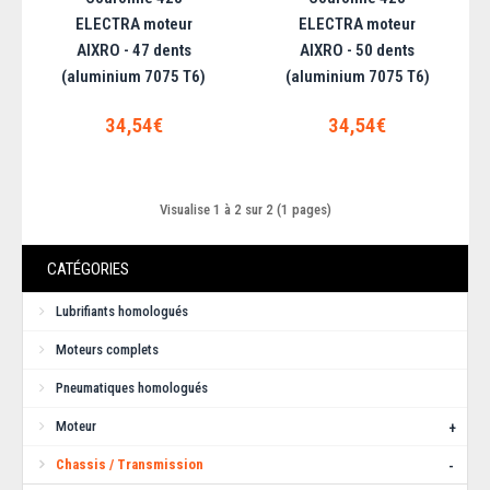
ELECTRA moteur
ELECTRA moteur
Couronne 428 ELECTRA moteur AIXRO - 47
AIXRO - 47 dents
AIXRO - 50 dents
(aluminium 7075 T6)
(aluminium 7075 T6)
dents (aluminium 7075 T6)
34,54€
34,54€
Produit spécifiquement élaboré pour moteur rotatif AIXRO. Couronne
haute résistance en aluminium 707..
Visualise 1 à 2 sur 2 (1 pages)
34,54€
CATÉGORIES
AJOUTER AU PANIER
Lubrifiants homologués
Ajouter aux articles préférés
Ajouter au comparatif
Moteurs complets
Pneumatiques homologués
Moteur
+
Chassis / Transmission
-