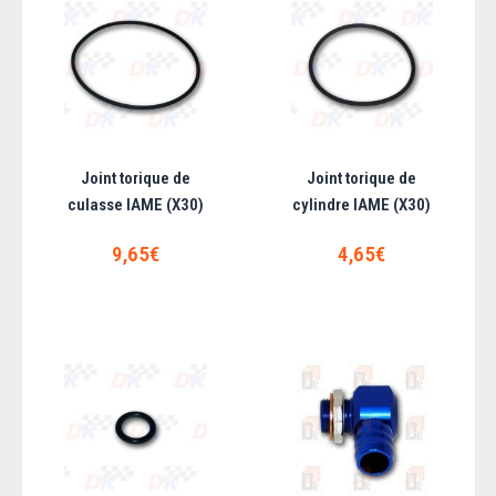
Ecrou de culasse IAME
..
Joint torique de
Joint torique de
culasse IAME (X30)
cylindre IAME (X30)
2,00€
9,65€
4,65€
AJOUTER AU PANIER
Ajouter aux articles préférés
Ajouter au comparatif