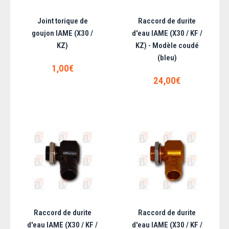
Joint torique de
Raccord de durite
goujon IAME (X30 /
d'eau IAME (X30 / KF /
KZ)
KZ) - Modèle coudé
(bleu)
1,00€
24,00€
Ecrou de culasse IAME - noir | 10351
Pièce d'origine IAME..
7,20€
AJOUTER AU PANIER
Ajouter aux articles préférés
Ajouter au comparatif
Raccord de durite
Raccord de durite
d'eau IAME (X30 / KF /
d'eau IAME (X30 / KF /