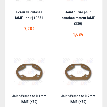
Ecrou de culasse
Joint cuivre pour
188,00€
IAME - noir | 10351
bouchon moteur IAME
(X30)
AJOUTER AU PANIER
7,20€
1,68€
Ajouter aux articles préférés
Ajouter au comparatif
Joint d'embase 0.1mm
Joint d'embase 0.2mm
IAME (X30)
IAME (X30)