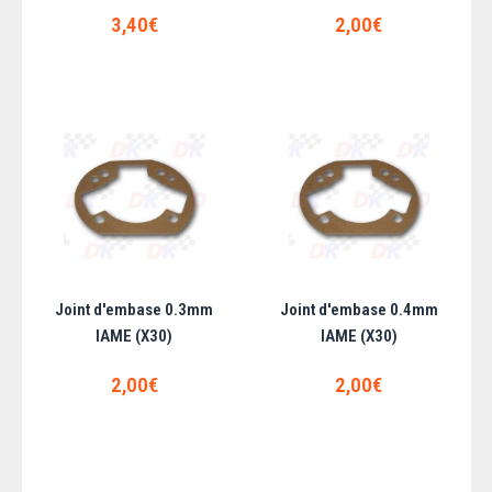
Cylindre complet IAME (X30)
3,40€
2,00€
Cylindre complet X30 estampillé par la présence de 3 étoiles de appairage
entre la chemise et le cor..
577,45€
AJOUTER AU PANIER
Ajouter aux articles préférés
Ajouter au comparatif
Joint d'embase 0.3mm
Joint d'embase 0.4mm
IAME (X30)
IAME (X30)
2,00€
2,00€