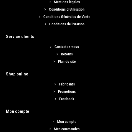
Mentions légales
2,00€
Conditions d'utilisation
Conditions Générales de Vente
Conditions de livraison
AJOUTER AU PANIER
Service clients
Ajouter aux articles préférés
Ajouter au comparatif
Contactez-nous
Retours
Plan du site
Shop online
Fabricants
Promotions
Facebook
Mon compte
Mon compte
Joint d'embase 0.3mm IAME (X30)
Mes commandes