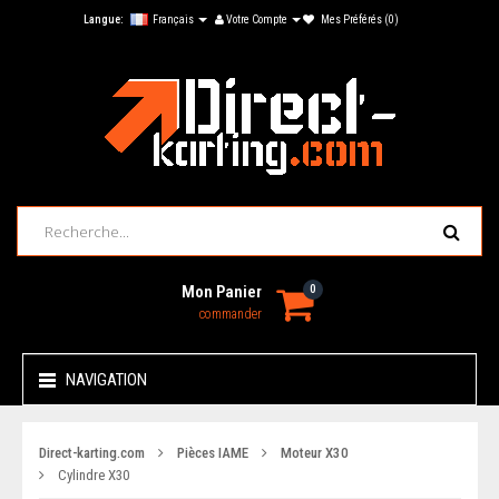
Langue:
Français
Votre Compte
Mes Préférés (0)
Mon Panier
0
commander
NAVIGATION
Direct-karting.com
Pièces IAME
Moteur X30
Cylindre X30