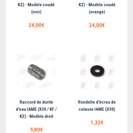
KZ) - Modèle coudé
KZ) - Modèle coudé
(noir)
(orange)
24,00€
24,00€
Joint cuivre pour bouchon moteur IAME
(X30)
Pièce d'origine IAME...
Raccord de durite
Rondelle d'écrou de
1,68€
d'eau IAME (X30 / KF /
culasse IAME (X30)
KZ) - Modèle droit
AJOUTER AU PANIER
1,32€
5,80€
Ajouter aux articles préférés