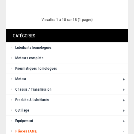
Ajouter au comparatif
Visualise 1 à 18 sur 18 (1 pages)
CATÉGORIES
Lubrifiants homologués
Moteurs complets
Pneumatiques homologués
Moteur
+
Chassis / Transmission
+
Joint d'embase 0.1mm IAME (X30)
Produits & Lubrifiants
+
Joint d'embase 0.1mm pour IAME X30Produit d'origine...
Outillage
+
Equipement
+
3,40€
Pièces IAME
-