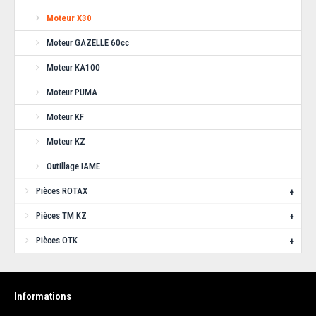
AJOUTER AU PANIER
Moteur X30
Moteur GAZELLE 60cc
Ajouter aux articles préférés
Ajouter au comparatif
Moteur KA100
Moteur PUMA
Moteur KF
Moteur KZ
Outillage IAME
Pièces ROTAX
+
Pièces TM KZ
+
Pièces OTK
+
Joint d'embase 0.2mm IAME (X30)
Informations
Joint d'embase 0.2mm pour IAME X30Produit d'origine...