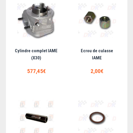
AJOUTER AU PANIER
Ajouter aux articles préférés
Ajouter au comparatif
Cylindre complet IAME
Ecrou de culasse
(X30)
IAME
577,45€
2,00€
Culasse moteur IAME (X30)
Culasse nue, vendue sans raccord ni bouchon...