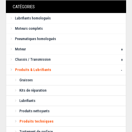
CATÉGORIES
Lubrifiants homologués
Moteurs complets
Pneumatiques homologués
Moteur
+
Chassis / Transmission
+
Liquide de frein OTK - 5.1 (500ml)
Produits & Lubrifiants
-
Nouveau liquide de frein OTK 5.1 (silicone) en bouteille de
Graisses
500mlUtilisation exclusive recommandée s..
Kits de réparation
23,80€
Lubrifiants
Produits nettoyants
AJOUTER AU PANIER
Produits techniques
Ajouter aux articles préférés
Traitement de surface