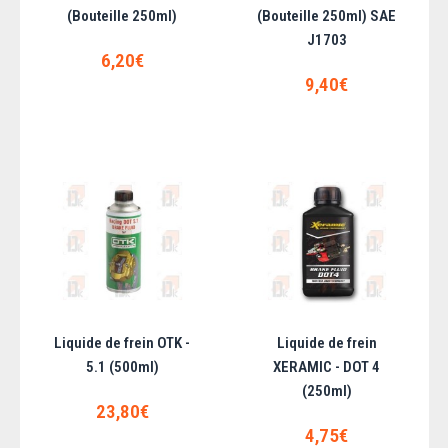
Liquide de frein DENICOL - DOT 4 (Bouteille
(Bouteille 250ml)
(Bouteille 250ml) SAE
J1703
250ml)
6,20€
9,40€
..
6,20€
AJOUTER AU PANIER
Ajouter aux articles préférés
Ajouter au comparatif
Liquide de frein OTK -
Liquide de frein
5.1 (500ml)
XERAMIC - DOT 4
(250ml)
23,80€
4,75€