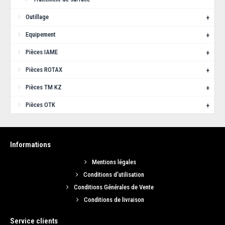
Ajouter au comparatif
Outillage
+
Equipement
+
Pièces IAME
+
Pièces ROTAX
+
Pièces TM KZ
+
Pièces OTK
+
Informations
Liquide de frein XERAMIC - DOT 4 (250ml)
Mentions légales
Conditions d'utilisation
Liquide de frein XERAMIC DOT 4. Produit de synthèse à base de glycol
non corrosif...
Conditions Générales de Vente
Conditions de livraison
4,75€
Service clients