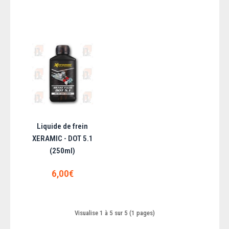
Liquide de frein DENICOL - DOT 5.1 (Bouteille
250ml) SAE J1703
Le Liquide de frein DENICOL - DOT 5.1 est un liquide synthétique pour les
systèmes de freinage..
Liquide de frein
9,40€
XERAMIC - DOT 5.1
(250ml)
AJOUTER AU PANIER
6,00€
Ajouter aux articles préférés
Ajouter au comparatif
Visualise 1 à 5 sur 5 (1 pages)