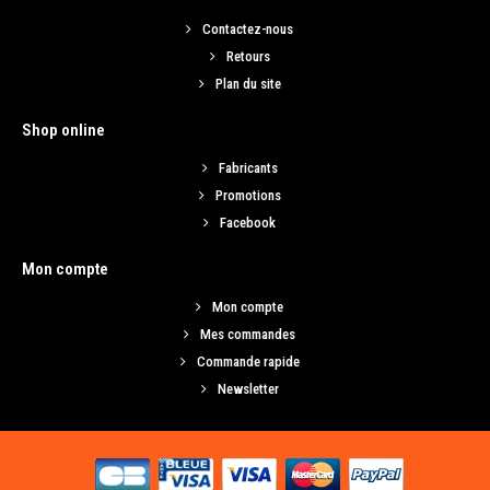
Contactez-nous
AJOUTER AU PANIER
Retours
Ajouter aux articles préférés
Plan du site
Ajouter au comparatif
Shop online
Fabricants
Promotions
Facebook
Mon compte
Mon compte
Mes commandes
Commande rapide
Newsletter
Liquide de frein XERAMIC - DOT 5.1 (250ml)
Liquide de frein XERAMIC DOT 5.1 Produit de synthèse à base de glycol,